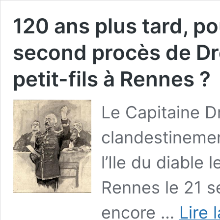
120 ans plus tard, 
second procès de Dre
petit-fils à Rennes ?
Le Capitaine Dr
clandestineme
l’Ile du diable l
Rennes le 21 s
encore …
Lire 