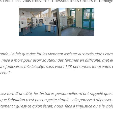
rs réflexions. Vous trouverez ci-dessous leurs retours et témoig
onde. Le fait que des foules viennent assister aux exécutions com
mise à mort pour avoir soutenu des femmes en difficulté, met en lu
urs judiciaires m’a laissé(e) sans voix : 173 personnes innocen
cent ?
assez fort. D’un côté, les histoires personnelles m’ont rappelé qu
 que l’abolition n’est pas un geste simple : elle pousse à dépasser la
ent : qu’est-ce qu’on ferait, nous, face à l’injustice ou à la viol