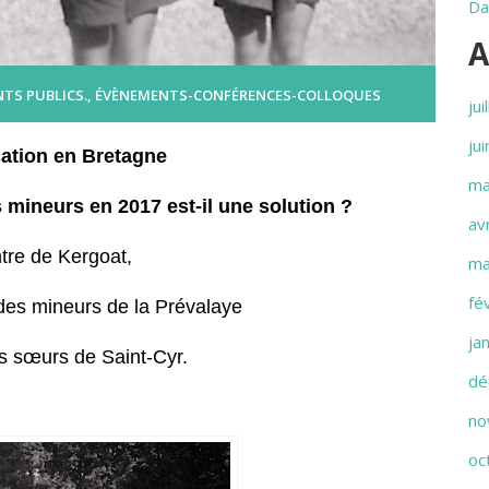
Da
A
TS PUBLICS.
,
ÉVÈNEMENTS-CONFÉRENCES-COLLOQUES
jui
ju
ation en Bretagne
ma
 mineurs en 2017 est-il une solution ?
av
tre de Kergoat,
ma
fé
 des mineurs de la Prévalaye
ja
s sœurs de Saint-Cyr.
dé
no
oc