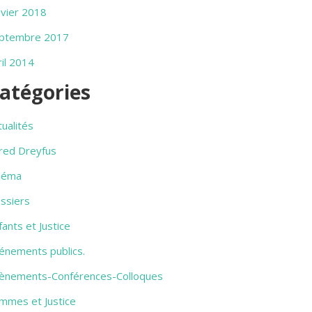
nvier 2018
ptembre 2017
ril 2014
atégories
tualités
fred Dreyfus
néma
ssiers
fants et Justice
énements publics.
ènements-Conférences-Colloques
mmes et Justice