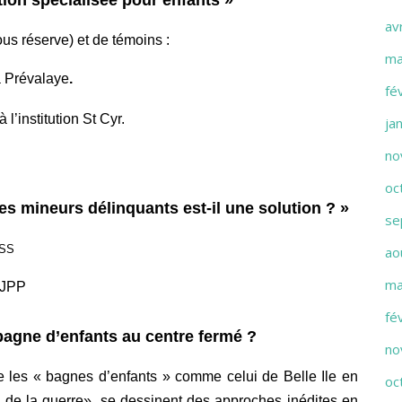
av
ous réserve) et de témoins
:
ma
a Prévalaye
.
fé
à l’institution St Cyr.
ja
no
oc
es mineurs délinquants est-il une solution ? »
se
ASS
ao
ma
a JPP
fé
bagne d’enfants au centre fermé ?
no
e les « bagnes d’enfants » comme celui de Belle Ile en
oc
s de la guerre», se dessinent des approches inédites en