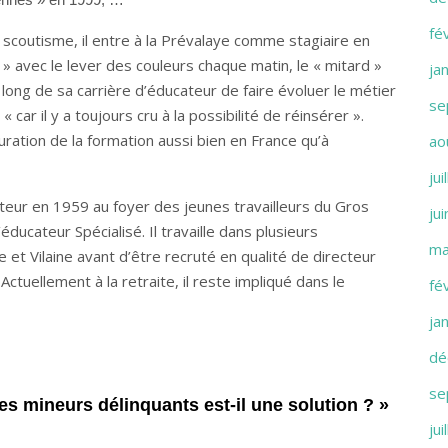
fé
 scoutisme, il entre à la Prévalaye comme stagiaire en
 avec le lever des couleurs chaque matin, le « mitard »
ja
 long de sa carrière d’éducateur de faire évoluer le métier
se
ar il y a toujours cru à la possibilité de réinsérer ».
turation de la formation aussi bien en France qu’à
ao
jui
teur en 1959 au foyer des jeunes travailleurs du Gros
ju
ducateur Spécialisé. Il travaille dans plusieurs
ma
 et Vilaine avant d’être recruté en qualité de directeur
Actuellement à la retraite, il reste impliqué dans le
fé
ja
dé
se
es mineurs délinquants est-il une solution ? »
jui