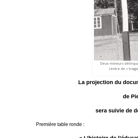
Deux mineurs délinqua
centre de « triage
La projection du docum
de Pi
sera suivie de d
Première table ronde :
« L’histoire de l’éduc