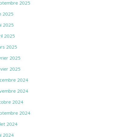
ptembre 2025
in 2025
i 2025
ril 2025
rs 2025
vrier 2025
nvier 2025
cembre 2024
vembre 2024
tobre 2024
ptembre 2024
llet 2024
i 2024