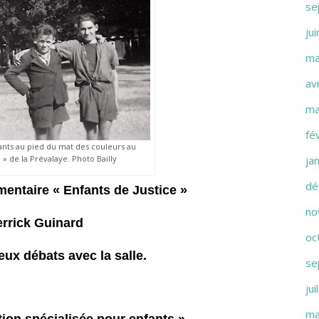
se
ju
ma
av
ma
fé
nts au pied du mat des couleurs au
 » de la Prévalaye. Photo Bailly
ja
dé
entaire « Enfants de Justice »
no
errick Guinard
oc
eux débats avec la salle.
se
jui
ma
ation spécialisée pour enfants »