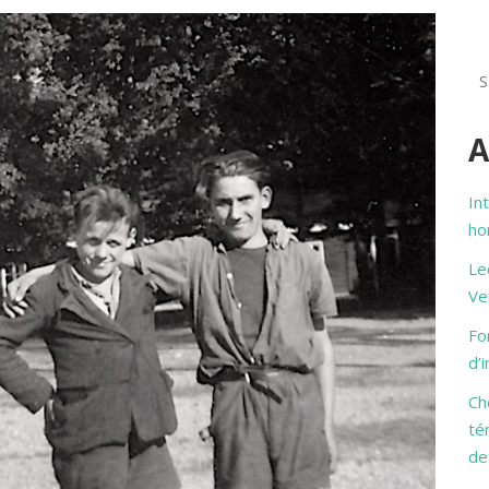
A
In
ho
Le
Ve
Fo
d’
Ch
té
de