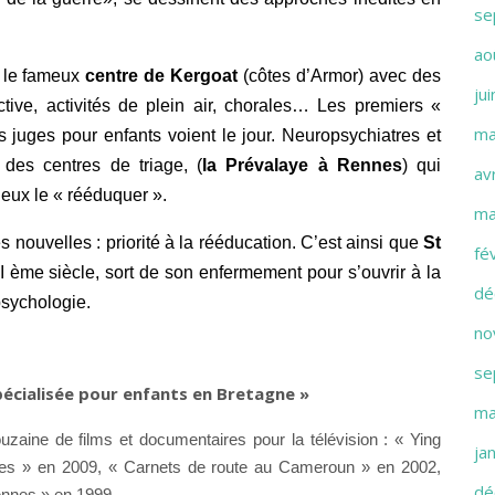
se
ao
e le fameux
centre de Kergoat
(côtes d’Armor) avec des
ju
tive, activités de plein air, chorales… Les premiers «
ma
 juges pour enfants voient le jour. Neuropsychiatres et
des centres de triage, (
la Prévalaye à Rennes
) qui
av
ieux le « rééduquer ».
ma
 nouvelles : priorité à la rééducation. C’est ainsi que
St
fé
 ème siècle, sort de son enfermement pour s’ouvrir à la
dé
psychologie.
no
se
spécialisée pour enfants en Bretagne »
ma
zaine de films et documentaires pour la télévision : « Ying
ja
fres » en 2009, « Carnets de route au Cameroun » en 2002,
dé
Rennes » en 1999, …