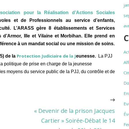
ja
ssociation pour la Réalisation d’Actions Sociales
se
voles et de
Professionnels au service d’enfants,
av
iculté. L’ARASS gère 8 établissements et Services
C
d’Armor, Ille et Vilaine et Morbihan. Elle prend en
férence à
un mandat social ou une mission de soins.
Ac
Protection Judiciaire de la J
35) de la
eunesse.
La PJJ
Al
a politique de prise en charge de la jeunesse
des moyens du service public de la PJJ, du contrôle et de
Ci
Do
En
Ev
« Devenir de la prison Jacques
Év
Cartier » Soirée-Débat le 14
Fe