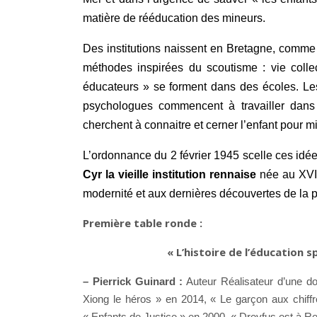
matière de rééducation des mineurs.
Des institutions naissent en Bretagne, comm
méthodes inspirées du scoutisme : vie collec
éducateurs » se forment dans des écoles. Les
psychologues commencent à travailler dans 
cherchent à connaitre et cerner l’enfant pour m
L’ordonnance du 2 février 1945 scelle ces idées
Cyr la vieille institution rennaise
née au XVII
modernité et aux dernières découvertes de la 
Première table ronde :
« L’histoire de l’éducation 
– Pierrick Guinard :
Auteur Réalisateur d’une dou
Xiong le héros » en 2014, « Le garçon aux chif
« Enfants de Justice » en 2000, « Dreyfus est à 