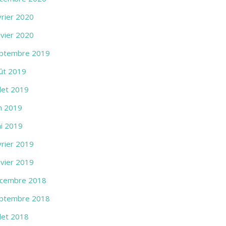
vrier 2020
nvier 2020
ptembre 2019
ût 2019
llet 2019
in 2019
i 2019
vrier 2019
nvier 2019
cembre 2018
ptembre 2018
llet 2018