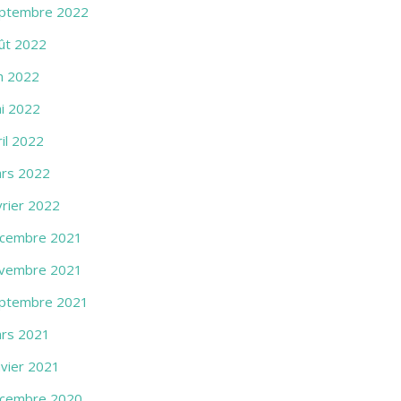
ptembre 2022
ût 2022
in 2022
i 2022
ril 2022
rs 2022
vrier 2022
cembre 2021
vembre 2021
ptembre 2021
rs 2021
nvier 2021
cembre 2020