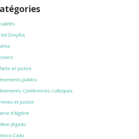
atégories
tualités
fred Dreyfus
néma
ssiers
fants et Justice
énements publics.
ènements-Conférences-Colloques
mmes et Justice
erre d'Algérie
lène Jégado
amoco Cadiz