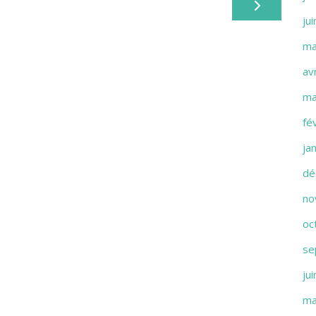
ju
ma
av
ma
fé
ja
dé
no
oc
se
ju
ma