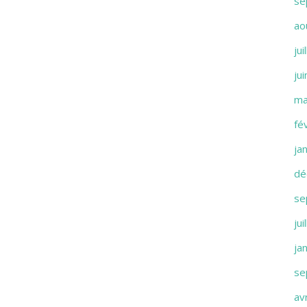
se
ao
jui
ju
ma
fé
ja
dé
se
jui
ja
se
av