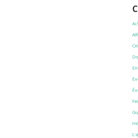
C
Ac
Al
Ci
Do
En
Ev
Év
Fe
Gu
Hé
L’