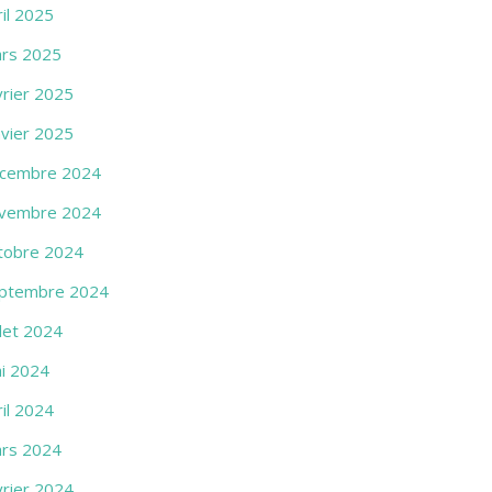
ril 2025
rs 2025
vrier 2025
nvier 2025
cembre 2024
vembre 2024
tobre 2024
ptembre 2024
llet 2024
i 2024
ril 2024
rs 2024
vrier 2024