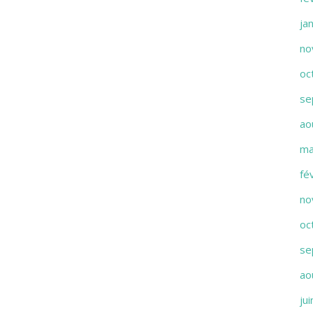
ja
no
oc
se
ao
ma
fé
no
oc
se
ao
ju