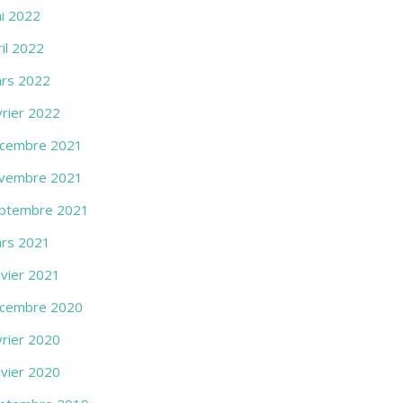
i 2022
ril 2022
rs 2022
vrier 2022
cembre 2021
vembre 2021
ptembre 2021
rs 2021
nvier 2021
cembre 2020
vrier 2020
nvier 2020