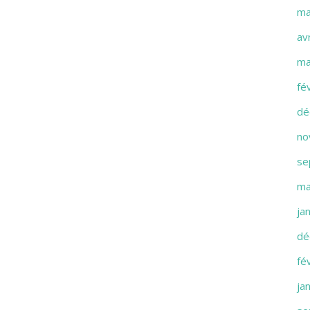
ma
av
ma
fé
dé
no
se
ma
ja
dé
fé
ja