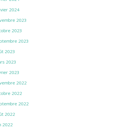
nvier 2024
vembre 2023
tobre 2023
ptembre 2023
ût 2023
rs 2023
vrier 2023
vembre 2022
tobre 2022
ptembre 2022
ût 2022
in 2022