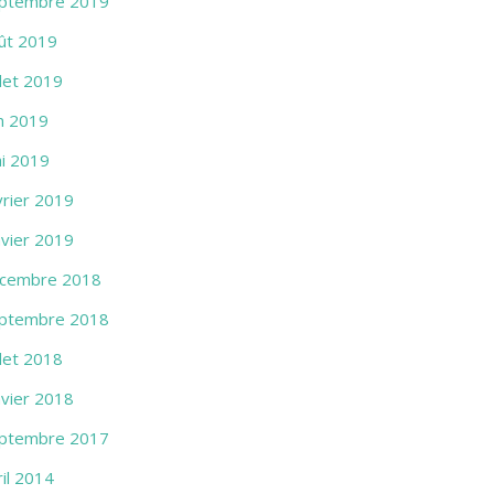
ptembre 2019
ût 2019
llet 2019
in 2019
i 2019
vrier 2019
nvier 2019
cembre 2018
ptembre 2018
llet 2018
nvier 2018
ptembre 2017
ril 2014