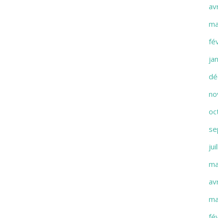
av
ma
fé
ja
dé
no
oc
se
jui
ma
av
ma
fé