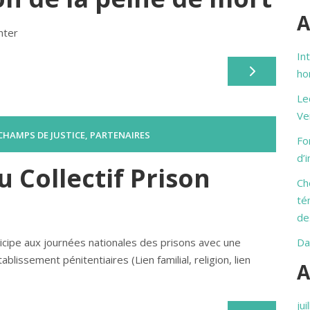
A
nter
In
ho
Le
Ve
 CHAMPS DE JUSTICE
,
PARTENAIRES
Fo
d’
u Collectif Prison
Ch
té
de
icipe aux journées nationales des prisons avec une
Da
blissement pénitentiaires (Lien familial, religion, lien
A
jui