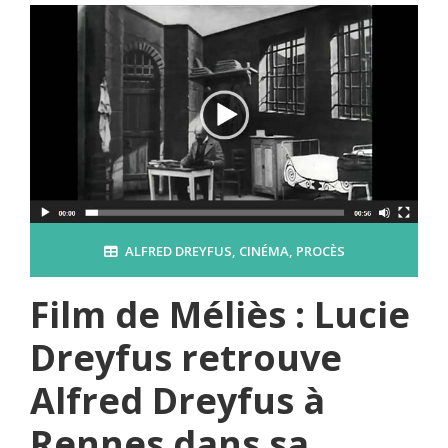
ALFRED DREYFUS
,
CINÉMA
,
PROCÈS
Film de Méliès : Lucie
Dreyfus retrouve
Alfred Dreyfus à
Rennes dans sa