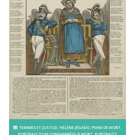
FEMMES ET JUSTICE
,
HÉLÈNE JÉGADO
,
PEINE DE MORT
,
PORTRAIT D'UN CONDAMNÉ(E) À MORT
,
PORTRAITS