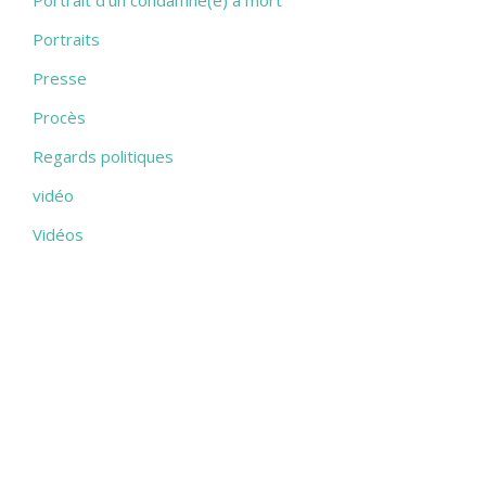
Portrait d'un condamné(e) à mort
Portraits
Presse
Procès
Regards politiques
vidéo
Vidéos