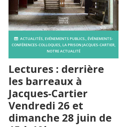
ACTUALITÉS
,
EVÉNEMENTS PUBLICS.
,
ÉVÈNEMENTS-
CONFÉRENCES-COLLOQUES
,
LA PRISON JACQUES-CARTIER
,
NOTRE ACTUALITÉ
Lectures : derrière
les barreaux à
Jacques-Cartier
Vendredi 26 et
dimanche 28 juin de