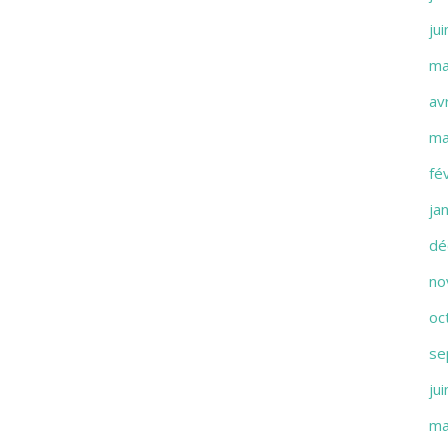
ju
ma
av
ma
fé
ja
dé
no
oc
se
ju
ma