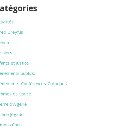
atégories
tualités
fred Dreyfus
néma
ssiers
fants et Justice
énements publics.
ènements-Conférences-Colloques
mmes et Justice
erre d'Algérie
lène Jégado
amoco Cadiz