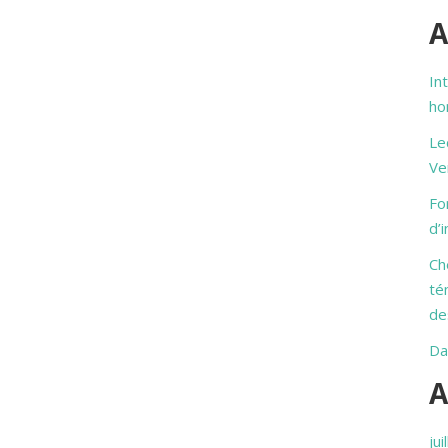
A
In
ho
Le
Ve
Fo
d’
Ch
té
de
Da
A
jui