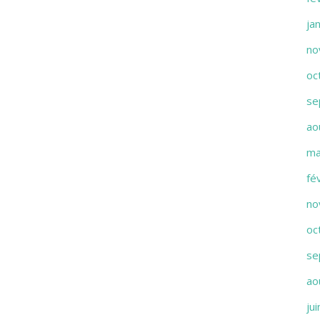
ja
no
oc
se
ao
ma
fé
no
oc
se
ao
ju