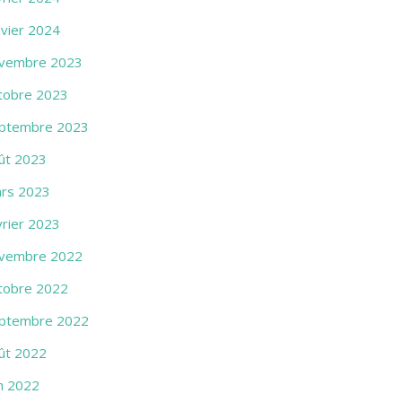
nvier 2024
vembre 2023
tobre 2023
ptembre 2023
ût 2023
rs 2023
vrier 2023
vembre 2022
tobre 2022
ptembre 2022
ût 2022
in 2022