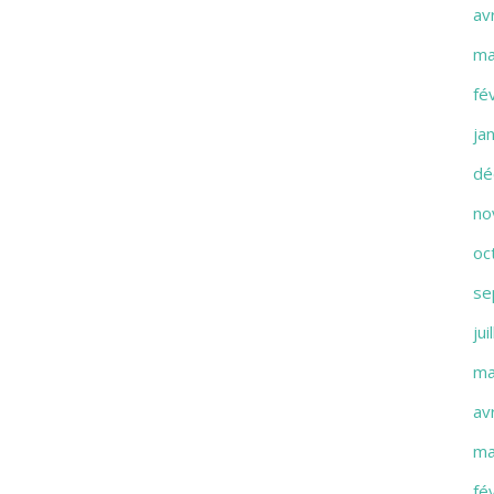
av
ma
fé
ja
dé
no
oc
se
jui
ma
av
ma
fé