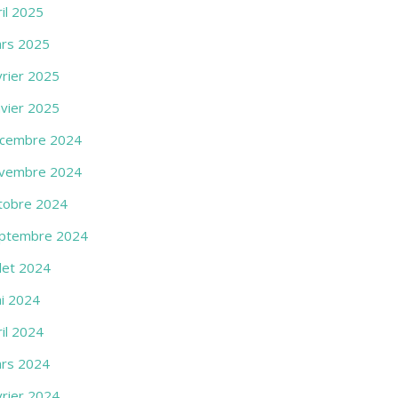
ril 2025
rs 2025
vrier 2025
nvier 2025
cembre 2024
vembre 2024
tobre 2024
ptembre 2024
llet 2024
i 2024
ril 2024
rs 2024
vrier 2024