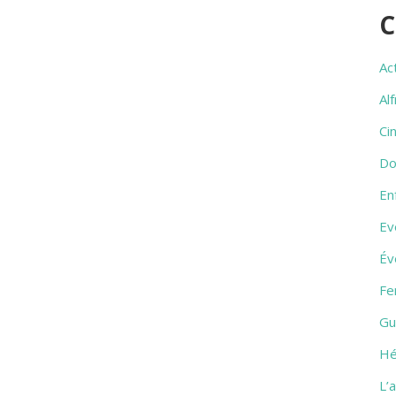
C
Ac
Al
Ci
Do
En
Ev
Év
Fe
Gu
Hé
L’