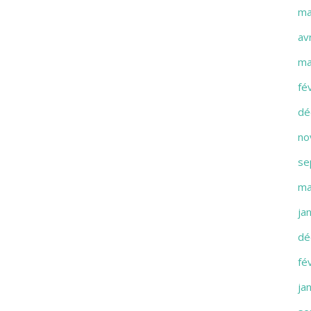
ma
av
ma
fé
dé
no
se
ma
ja
dé
fé
ja