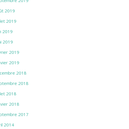
ptembre 2019
ût 2019
llet 2019
in 2019
i 2019
vrier 2019
nvier 2019
cembre 2018
ptembre 2018
llet 2018
nvier 2018
ptembre 2017
ril 2014