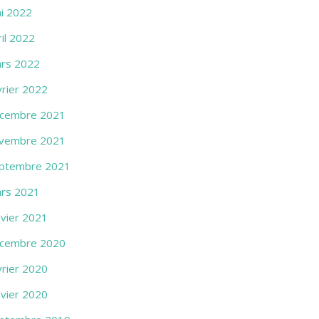
i 2022
ril 2022
rs 2022
vrier 2022
cembre 2021
vembre 2021
ptembre 2021
rs 2021
nvier 2021
cembre 2020
vrier 2020
nvier 2020