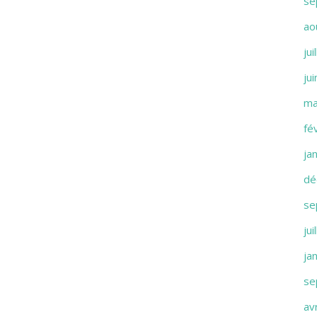
se
ao
jui
ju
ma
fé
ja
dé
se
jui
ja
se
av