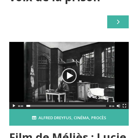
ALFRED DREYFUS
,
CINÉMA
,
PROCÈS
Film de Méliès : Lucie