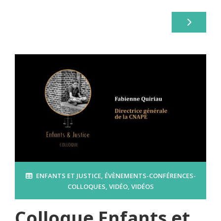
ENFANTS ET JUSTICE
,
ÉVÈNEMENTS-CONFÉRENCES-
COLLOQUES
,
VIDÉO
,
VIDÉOS
Colloque Enfants et