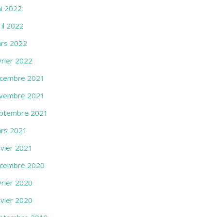
i 2022
ril 2022
rs 2022
vrier 2022
cembre 2021
vembre 2021
ptembre 2021
rs 2021
nvier 2021
cembre 2020
vrier 2020
nvier 2020