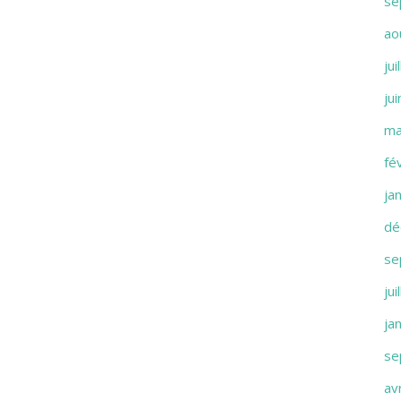
se
ao
jui
ju
ma
fé
ja
dé
se
jui
ja
se
av