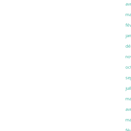
av
ma
fé
ja
dé
no
oc
se
jui
ma
av
ma
fé