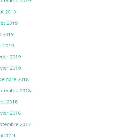
ptembre 2019
ût 2019
llet 2019
in 2019
i 2019
vrier 2019
nvier 2019
cembre 2018
ptembre 2018
llet 2018
nvier 2018
ptembre 2017
ril 2014