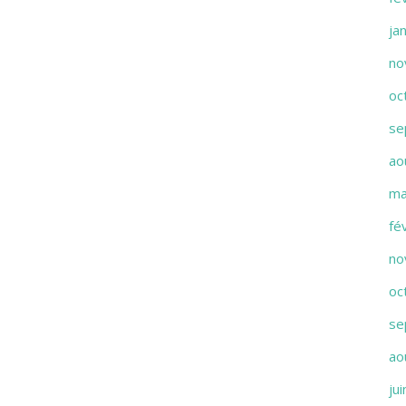
ja
no
oc
se
ao
ma
fé
no
oc
se
ao
ju