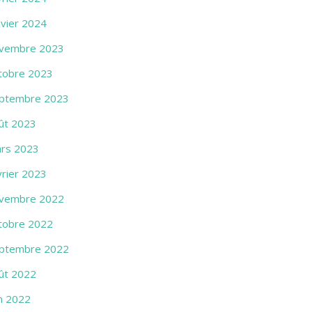
nvier 2024
vembre 2023
tobre 2023
ptembre 2023
ût 2023
rs 2023
vrier 2023
vembre 2022
tobre 2022
ptembre 2022
ût 2022
in 2022