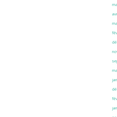
ma
av
ma
fé
dé
no
se
ma
ja
dé
fé
ja