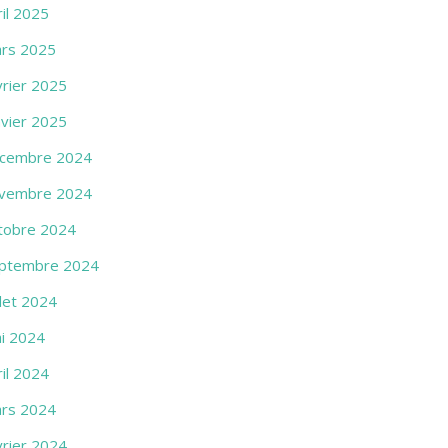
ril 2025
rs 2025
vrier 2025
nvier 2025
cembre 2024
vembre 2024
tobre 2024
ptembre 2024
llet 2024
i 2024
ril 2024
rs 2024
vrier 2024