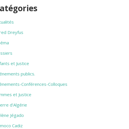
atégories
tualités
fred Dreyfus
néma
ssiers
fants et Justice
énements publics.
ènements-Conférences-Colloques
mmes et Justice
erre d'Algérie
lène Jégado
amoco Cadiz