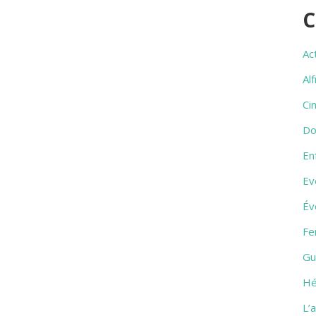
C
Ac
Al
Ci
Do
En
Ev
Év
Fe
Gu
Hé
L’