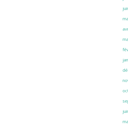
ju
ma
av
ma
fé
ja
dé
no
oc
se
ju
ma