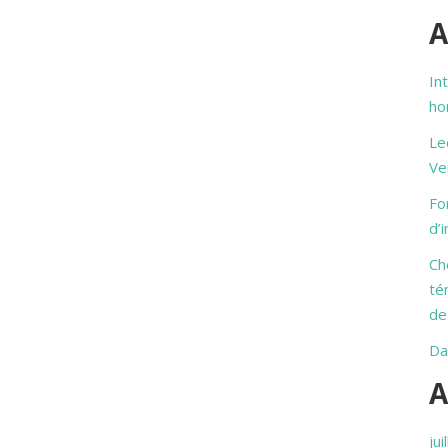
A
In
ho
Le
Ve
Fo
d’
Ch
té
de
Da
A
jui