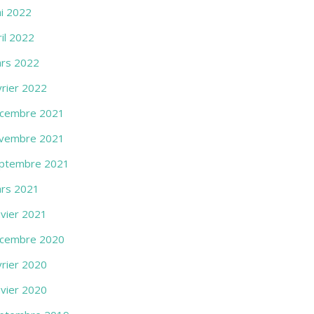
i 2022
ril 2022
rs 2022
vrier 2022
cembre 2021
vembre 2021
ptembre 2021
rs 2021
nvier 2021
cembre 2020
vrier 2020
nvier 2020