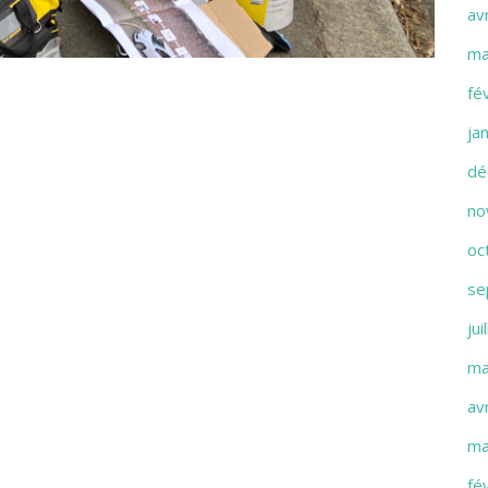
av
ma
fé
ja
dé
no
oc
se
jui
ma
av
ma
fé