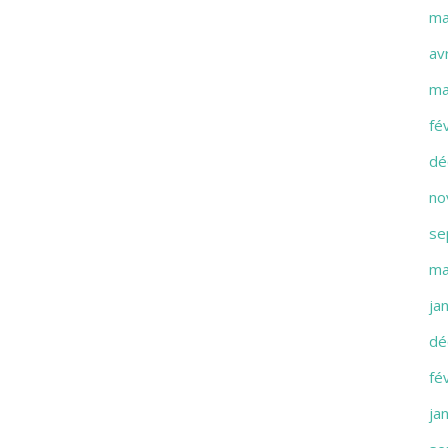
ma
av
ma
fé
dé
no
se
ma
ja
dé
fé
ja