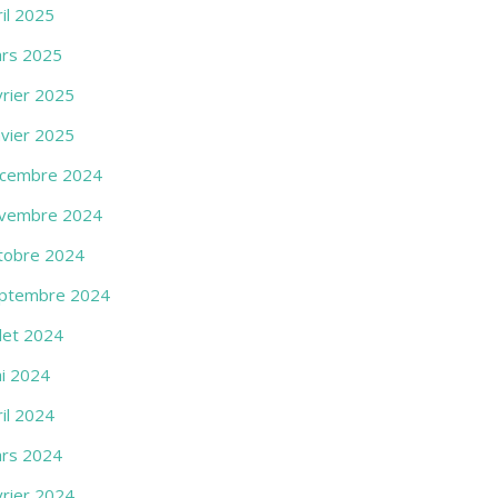
ril 2025
rs 2025
vrier 2025
nvier 2025
cembre 2024
vembre 2024
tobre 2024
ptembre 2024
llet 2024
i 2024
ril 2024
rs 2024
vrier 2024