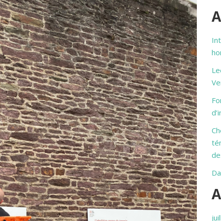
A
In
ho
Le
Ve
Fo
d’
Ch
té
de
Da
A
jui