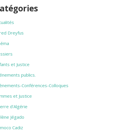
atégories
tualités
fred Dreyfus
néma
ssiers
fants et Justice
énements publics.
ènements-Conférences-Colloques
mmes et Justice
erre d'Algérie
lène Jégado
amoco Cadiz