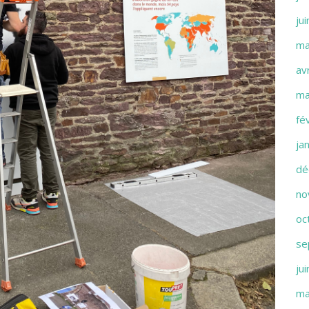
ju
ma
av
ma
fé
ja
dé
no
oc
se
ju
ma