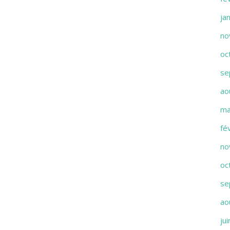
ja
no
oc
se
ao
ma
fé
no
oc
se
ao
ju