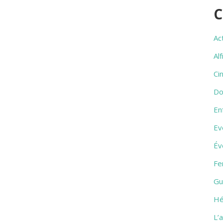
C
Ac
Al
Ci
Do
En
Ev
Év
Fe
Gu
Hé
L’