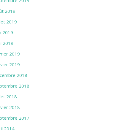
ptembre 2019
ût 2019
llet 2019
in 2019
i 2019
vrier 2019
nvier 2019
cembre 2018
ptembre 2018
llet 2018
nvier 2018
ptembre 2017
ril 2014