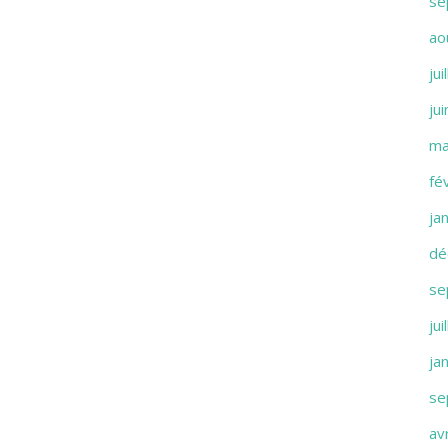
se
ao
jui
ju
ma
fé
ja
dé
se
jui
ja
se
av