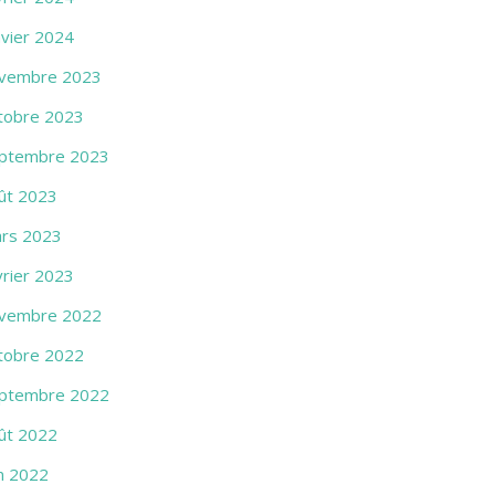
nvier 2024
vembre 2023
tobre 2023
ptembre 2023
ût 2023
rs 2023
vrier 2023
vembre 2022
tobre 2022
ptembre 2022
ût 2022
in 2022