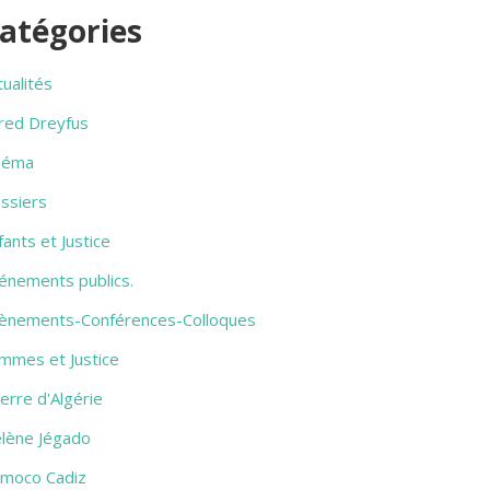
atégories
tualités
fred Dreyfus
néma
ssiers
fants et Justice
énements publics.
ènements-Conférences-Colloques
mmes et Justice
erre d'Algérie
lène Jégado
amoco Cadiz