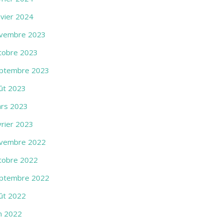
nvier 2024
vembre 2023
tobre 2023
ptembre 2023
ût 2023
rs 2023
vrier 2023
vembre 2022
tobre 2022
ptembre 2022
ût 2022
in 2022