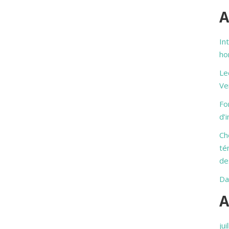
A
In
ho
Le
Ve
Fo
d’
Ch
té
de
Da
A
jui