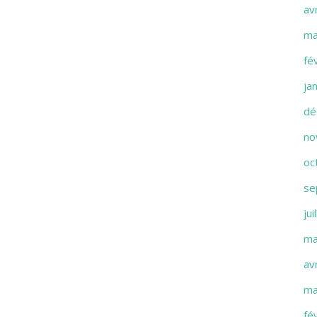
av
ma
fé
ja
dé
no
oc
se
jui
ma
av
ma
fé