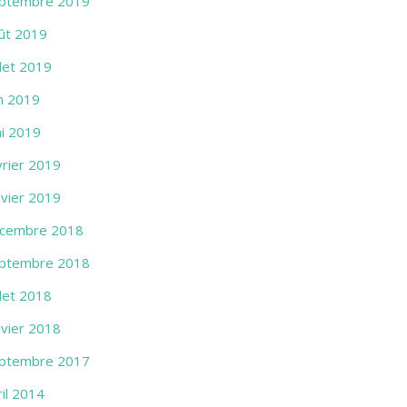
ptembre 2019
ût 2019
llet 2019
in 2019
i 2019
vrier 2019
nvier 2019
cembre 2018
ptembre 2018
llet 2018
nvier 2018
ptembre 2017
ril 2014