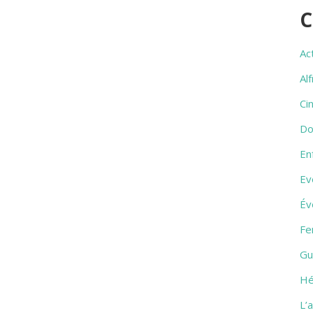
C
Ac
Al
Ci
Do
En
Ev
Év
Fe
Gu
Hé
L’