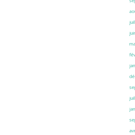
se
ao
jui
ju
ma
fé
ja
dé
se
jui
ja
se
av