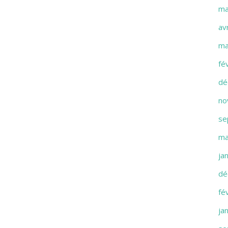
ma
av
ma
fé
dé
no
se
ma
ja
dé
fé
ja