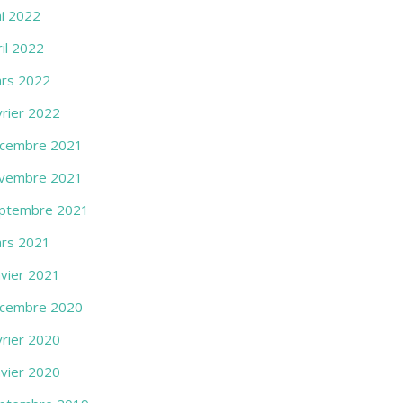
i 2022
ril 2022
rs 2022
vrier 2022
cembre 2021
vembre 2021
ptembre 2021
rs 2021
nvier 2021
cembre 2020
vrier 2020
nvier 2020