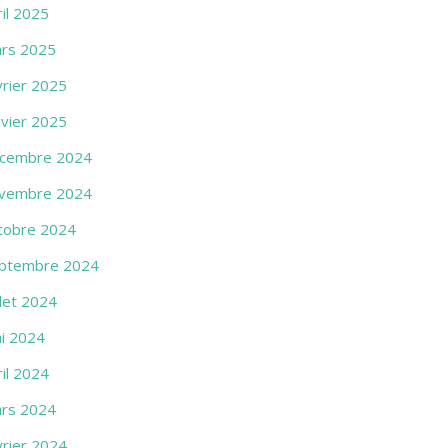
ril 2025
rs 2025
vrier 2025
nvier 2025
cembre 2024
vembre 2024
tobre 2024
ptembre 2024
llet 2024
i 2024
ril 2024
rs 2024
vrier 2024