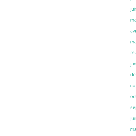
ju
ma
av
ma
fé
ja
dé
no
oc
se
ju
ma