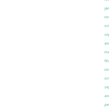
ja
no
oc
se
ao
ma
fé
no
oc
se
ao
ju