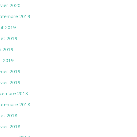
nvier 2020
ptembre 2019
ût 2019
llet 2019
in 2019
i 2019
vrier 2019
nvier 2019
cembre 2018
ptembre 2018
llet 2018
nvier 2018