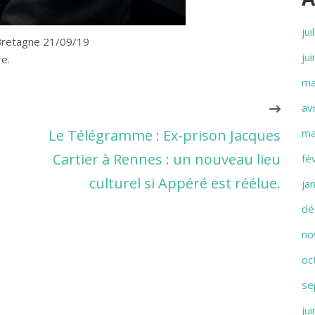
jui
Bretagne 21/09/19
ju
e.
ma
av
Le Télégramme : Ex-prison Jacques
ma
Cartier à Rennes : un nouveau lieu
fé
culturel si Appéré est réélue.
ja
dé
no
oc
se
ju