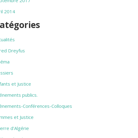
ptembre 2017
ril 2014
atégories
tualités
fred Dreyfus
néma
ssiers
fants et Justice
énements publics.
ènements-Conférences-Colloques
mmes et Justice
erre d'Algérie