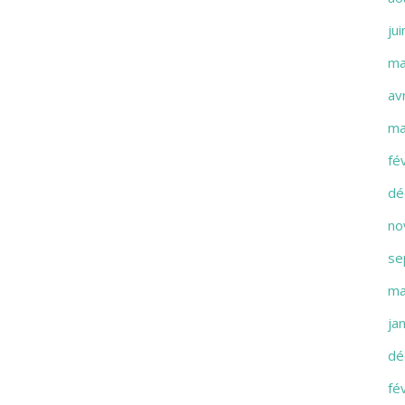
ju
ma
av
ma
fé
dé
no
se
ma
ja
dé
fé