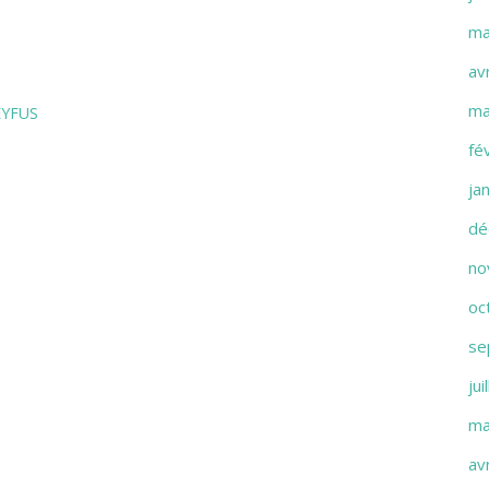
ma
av
ma
EYFUS
fé
ja
dé
no
oc
se
jui
ma
av