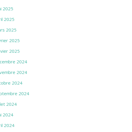
i 2025
ril 2025
rs 2025
vrier 2025
nvier 2025
cembre 2024
vembre 2024
tobre 2024
ptembre 2024
llet 2024
i 2024
ril 2024