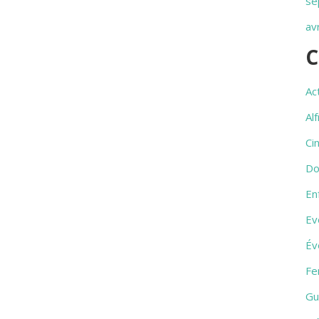
se
av
C
Ac
Al
Ci
Do
En
Ev
Év
Fe
Gu