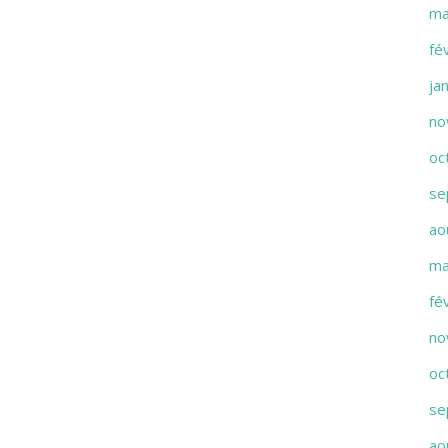
ma
fé
ja
no
oc
se
ao
ma
fé
no
oc
se
ao