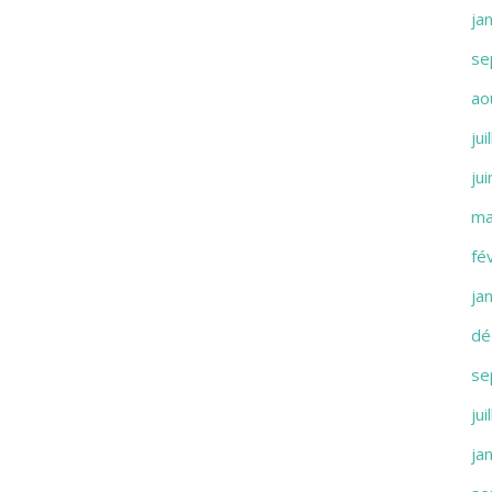
ja
se
ao
jui
ju
ma
fé
ja
dé
se
jui
ja