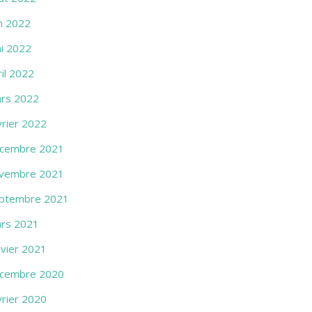
in 2022
i 2022
ril 2022
rs 2022
vrier 2022
cembre 2021
vembre 2021
ptembre 2021
rs 2021
nvier 2021
cembre 2020
vrier 2020