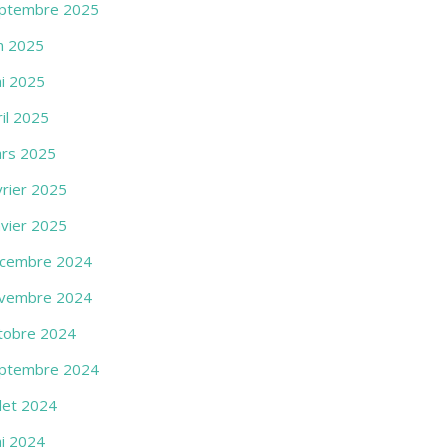
ptembre 2025
in 2025
i 2025
ril 2025
rs 2025
vrier 2025
nvier 2025
cembre 2024
vembre 2024
tobre 2024
ptembre 2024
llet 2024
i 2024