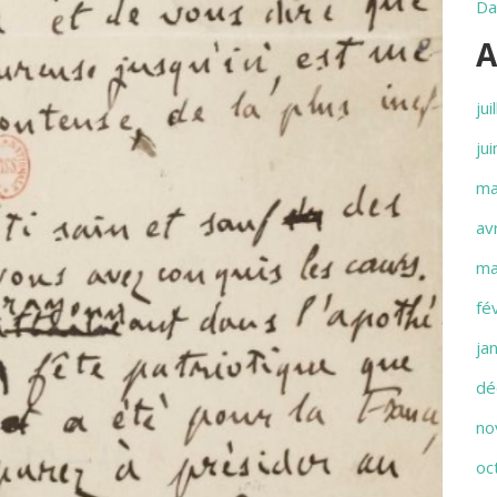
Da
A
jui
ju
ma
av
ma
fé
ja
dé
no
oc