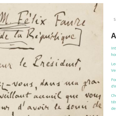
A
In
ho
Le
Ve
Fo
d’
Ch
té
de