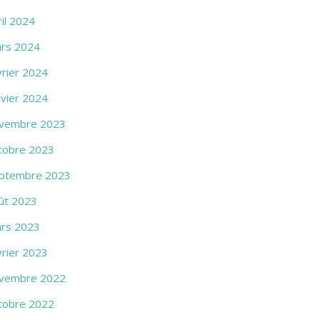
ril 2024
rs 2024
vrier 2024
nvier 2024
vembre 2023
tobre 2023
ptembre 2023
ût 2023
rs 2023
vrier 2023
vembre 2022
tobre 2022