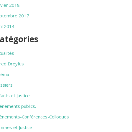
nvier 2018
ptembre 2017
ril 2014
atégories
tualités
fred Dreyfus
néma
ssiers
fants et Justice
énements publics.
ènements-Conférences-Colloques
mmes et Justice