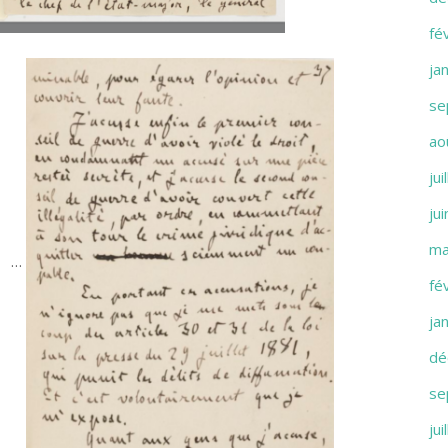
fé
ja
se
ao
jui
ju
ma
 …
fé
ja
dé
se
jui