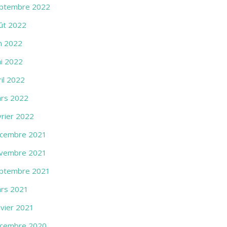
ptembre 2022
ût 2022
in 2022
i 2022
ril 2022
rs 2022
vrier 2022
cembre 2021
vembre 2021
ptembre 2021
rs 2021
nvier 2021
cembre 2020