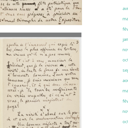
av
ma
fé
ja
no
oc
se
ao
ma
fé
no
oc