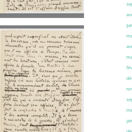
se
ao
ju
ma
av
ma
fé
dé
no
se
ma
ja
dé