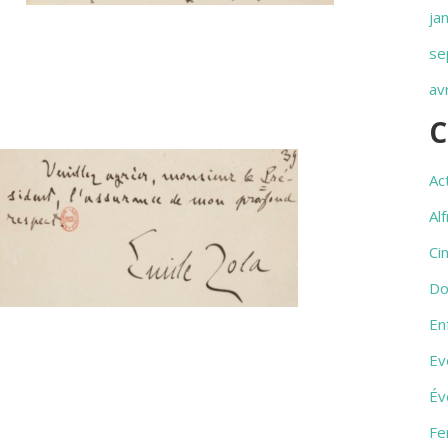
ja
se
av
C
Ac
Al
Ci
Do
En
Ev
Év
Fe