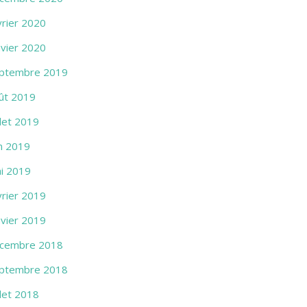
vrier 2020
nvier 2020
ptembre 2019
ût 2019
llet 2019
in 2019
i 2019
vrier 2019
nvier 2019
cembre 2018
ptembre 2018
llet 2018