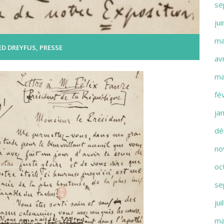
se
ju
ma
ED DREYFUS
,
PRESSE
av
ma
fé
ja
dé
no
oc
se
jui
ma